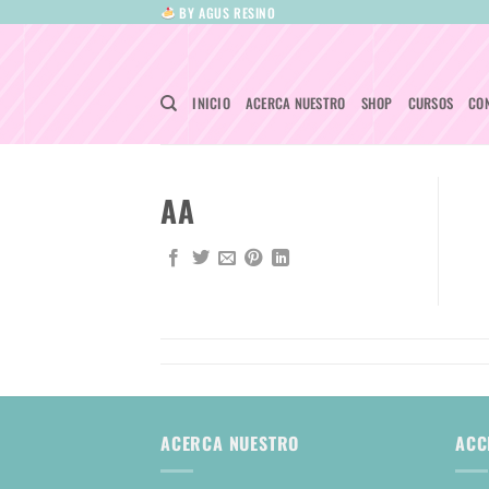
Saltar
BY AGUS RESINO
al
contenido
INICIO
ACERCA NUESTRO
SHOP
CURSOS
CO
AA
ACERCA NUESTRO
ACC