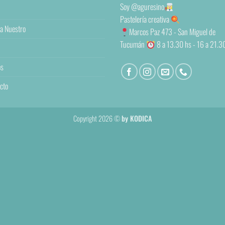
Soy
@aguresino
Pastelería creativa
a Nuestro
Marcos Paz 473 - San Miguel de
Tucumán
8 a 13.30 hs - 16 a 21.3
os
cto
Copyright 2026 ©
by KODICA