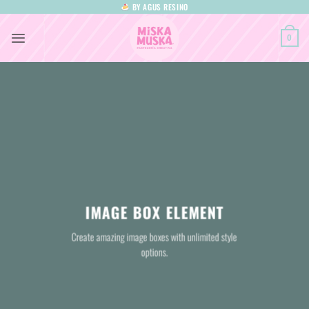
Saltar
BY AGUS RESINO
al
0
contenido
IMAGE BOX ELEMENT
Create amazing image boxes with unlimited style
options.