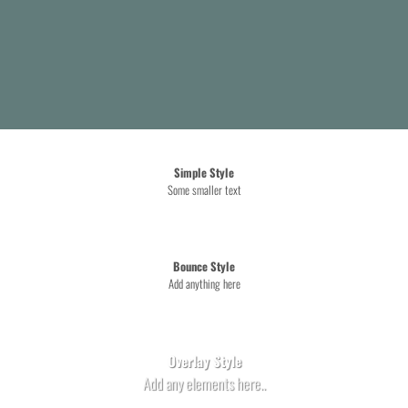
Simple Style
Some smaller text
Bounce Style
Add anything here
Badge Style
You can add shortcodes here
Label Style
Add any elements here..
Overlay Style
Add any elements here..