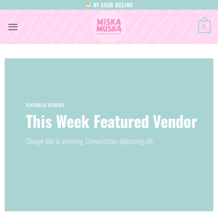
Saltar
BY AGUS RESINO
al
0
contenido
FEATURED VENDOR
This Week Featured Vendor
Change this to anything. Consectetuer adipiscing elit.
GO TO SHOP